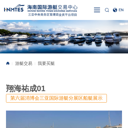
游艇交易
我要买艇
|
|
翔海祐成01
第六届消博会三亚国际游艇分展区船艇展示