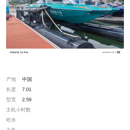
产地
中国
长度
7.01
型宽
2.59
主机小时数
吃水