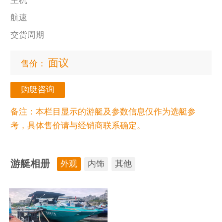
主机
航速
交货周期
面议
售价：
购艇咨询
备注：本栏目显示的游艇及参数信息仅作为选艇参
考，具体售价请与经销商联系确定。
游艇相册
外观
内饰
其他