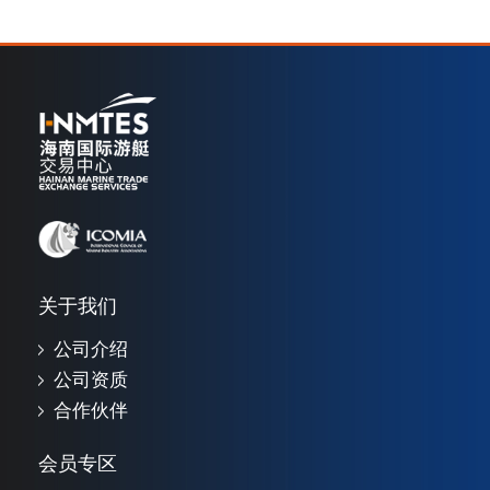
官方已评估
官方已评估
水上休闲娱乐船：鲨鱼艇和海豚艇
埃安
官方已评估
官方已评估
关于我们
宝驰9号
宝驰10号
公司介绍
官方已评估
官方已评估
公司资质
合作伙伴
会员专区