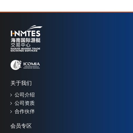
官方已评估
官方已评估
水上休闲娱乐船：鲨鱼艇和海豚艇
埃安
官方已评估
官方已评估
关于我们
宝驰9号
宝驰10号
公司介绍
官方已评估
官方已评估
公司资质
合作伙伴
会员专区