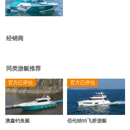
经销商
同类游艇推荐
官方已评估
官方已评估
澳鑫钓鱼艇
佰伦纳55飞桥游艇