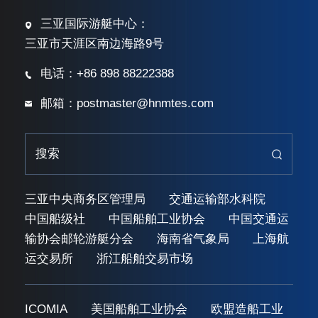
三亚国际游艇中心：
三亚市天涯区南边海路9号
电话：+86 898 88222388
邮箱：postmaster@hnmtes.com
三亚中央商务区管理局
交通运输部水科院
中国船级社
中国船舶工业协会
中国交通运
输协会邮轮游艇分会
海南省气象局
上海航
运交易所
浙江船舶交易市场
ICOMIA
美国船舶工业协会
欧盟造船工业