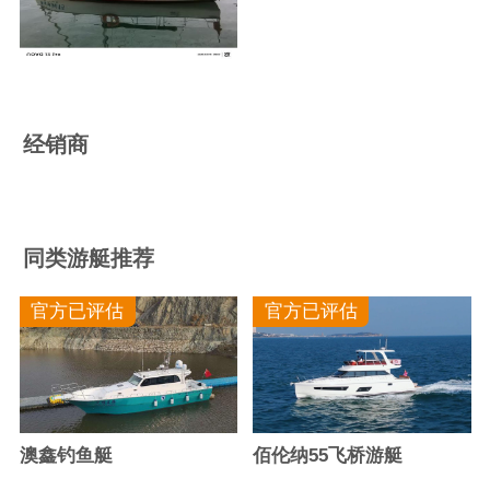
经销商
同类游艇推荐
官方已评估
官方已评估
澳鑫钓鱼艇
佰伦纳55飞桥游艇