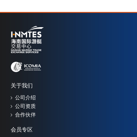
官方已评估
官方已评估
水上休闲娱乐船：鲨鱼艇和海豚艇
埃安
官方已评估
官方已评估
关于我们
宝驰9号
宝驰10号
公司介绍
官方已评估
官方已评估
公司资质
合作伙伴
会员专区