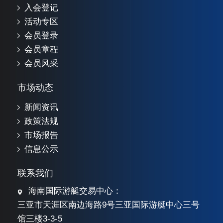
入会登记
北方易融
标点符号
活动专区
官方已评估
官方已评估
会员登录
会员章程
会员风采
市场动态
波塞冬10号
波塞冬13号
新闻资讯
政策法规
市场报告
信息公示
联系我们
海南国际游艇交易中心：
三亚市天涯区南边海路9号三亚国际游艇中心三号
馆三楼3-3-5