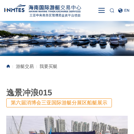
游艇交易
我要买艇
|
|
逸景冲浪015
第六届消博会三亚国际游艇分展区船艇展示