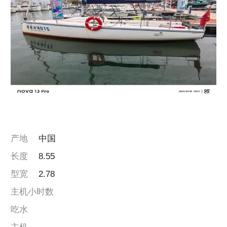
产地
中国
长度
8.55
型宽
2.78
主机小时数
吃水