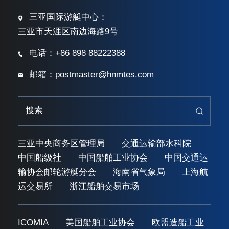
三亚国际游艇中心：
三亚市天涯区南边海路9号
电话：+86 898 88222388
邮箱：postmaster@hnmtes.com
三亚中央商务区管理局
交通运输部水科院
中国船级社
中国船舶工业协会
中国交通运
输协会邮轮游艇分会
海南省气象局
上海航
运交易所
浙江船舶交易市场
ICOMIA
美国船舶工业协会
欧盟造船工业