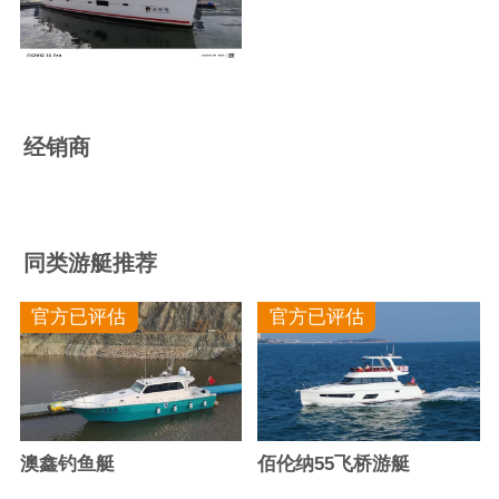
经销商
同类游艇推荐
官方已评估
官方已评估
澳鑫钓鱼艇
佰伦纳55飞桥游艇