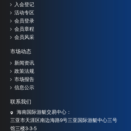
入会登记
北方易融
标点符号
活动专区
官方已评估
官方已评估
会员登录
会员章程
会员风采
市场动态
波塞冬10号
波塞冬13号
新闻资讯
政策法规
市场报告
信息公示
联系我们
海南国际游艇交易中心：
三亚市天涯区南边海路9号三亚国际游艇中心三号
馆三楼3-3-5