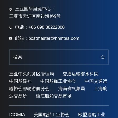
三亚国际游艇中心：
三亚市天涯区南边海路9号
电话：+86 898 88222388
邮箱：postmaster@hnmtes.com
三亚中央商务区管理局
交通运输部水科院
中国船级社
中国船舶工业协会
中国交通运
输协会邮轮游艇分会
海南省气象局
上海航
运交易所
浙江船舶交易市场
ICOMIA
美国船舶工业协会
欧盟造船工业