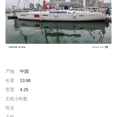
产地
中国
长度
13.68
型宽
4.25
主机小时数
吃水