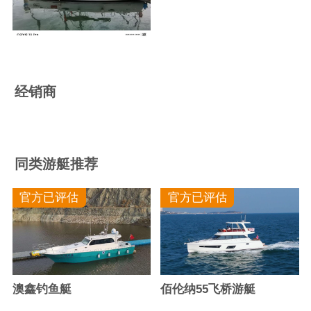
经销商
同类游艇推荐
官方已评估
官方已评估
澳鑫钓鱼艇
佰伦纳55飞桥游艇