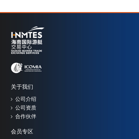
官方已评估
官方已评估
水上休闲娱乐船：鲨鱼艇和海豚艇
埃安
官方已评估
官方已评估
关于我们
宝驰9号
宝驰10号
公司介绍
官方已评估
官方已评估
公司资质
合作伙伴
会员专区