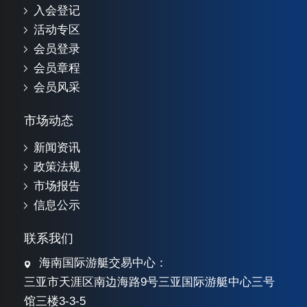
入会登记
北方易融
标点符号
活动专区
官方已评估
官方已评估
会员登录
会员章程
会员风采
市场动态
波塞冬10号
波塞冬13号
新闻资讯
政策法规
市场报告
信息公示
联系我们
海南国际游艇交易中心：
三亚市天涯区南边海路9号三亚国际游艇中心三号
馆三楼3-3-5