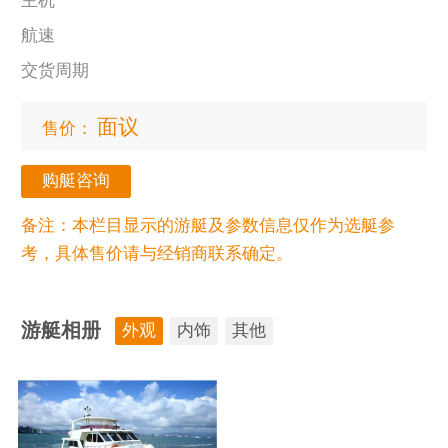
主机
航速
交货周期
面议
售价：
购艇咨询
备注：本栏目显示的游艇及参数信息仅作为选艇参
考，具体售价请与经销商联系确定。
游艇相册
外观
内饰
其他