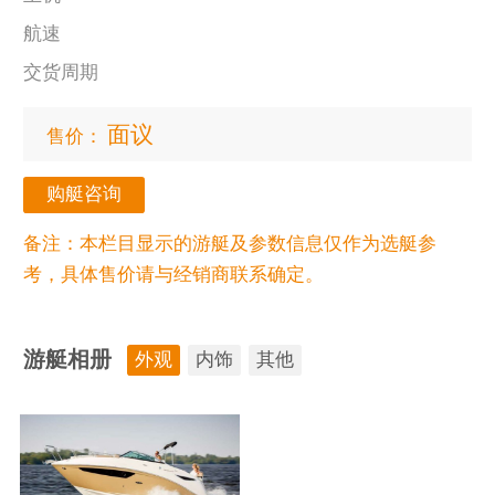
航速
交货周期
面议
售价：
购艇咨询
备注：本栏目显示的游艇及参数信息仅作为选艇参
考，具体售价请与经销商联系确定。
游艇相册
外观
内饰
其他