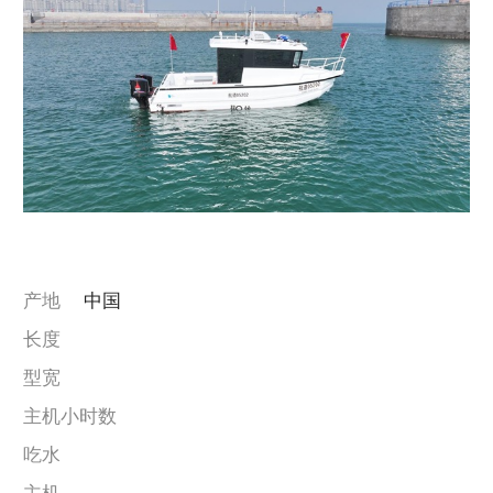
产地
中国
长度
型宽
主机小时数
吃水