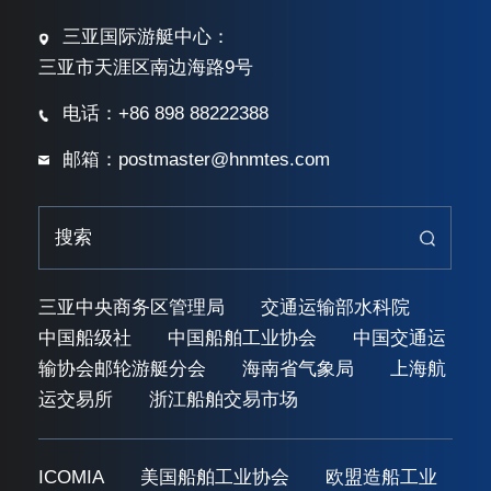
三亚国际游艇中心：
三亚市天涯区南边海路9号
电话：+86 898 88222388
邮箱：postmaster@hnmtes.com
三亚中央商务区管理局
交通运输部水科院
中国船级社
中国船舶工业协会
中国交通运
输协会邮轮游艇分会
海南省气象局
上海航
运交易所
浙江船舶交易市场
ICOMIA
美国船舶工业协会
欧盟造船工业