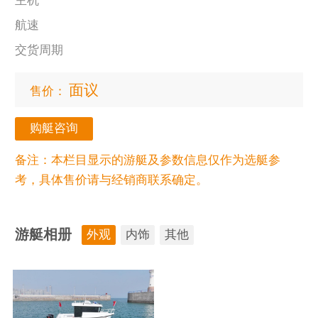
主机
航速
交货周期
面议
售价：
购艇咨询
备注：本栏目显示的游艇及参数信息仅作为选艇参
考，具体售价请与经销商联系确定。
游艇相册
外观
内饰
其他