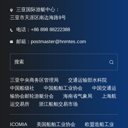
三亚国际游艇中心：
三亚市天涯区南边海路9号
电话：+86 898 88222388
邮箱：postmaster@hnmtes.com
三亚中央商务区管理局
交通运输部水科院
中国船级社
中国船舶工业协会
中国交通运
输协会邮轮游艇分会
海南省气象局
上海航
运交易所
浙江船舶交易市场
ICOMIA
美国船舶工业协会
欧盟造船工业