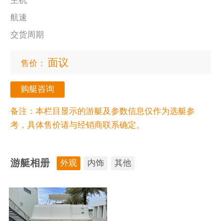
主机
航速
交货周期
面议
售价：
购艇咨询
备注：本栏目显示的游艇及参数信息仅作为选艇参
考，具体售价请与经销商联系确定。
游艇相册
外观
内饰
其他