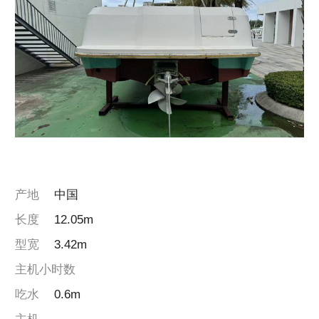
产地
中国
长度
12.05m
型宽
3.42m
主机小时数
吃水
0.6m