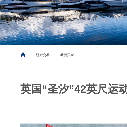
|
游艇交易
|
我要买艇
英国“圣汐”42英尺运