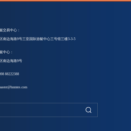
艇交易中心：
区南边海路9号三亚国际游艇中心三号馆三楼3-3-5
艇中心：
区南边海路9号
8 88222388
ster@hnmtes.com