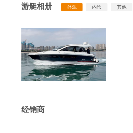
游艇相册
外观
内饰
其他
经销商