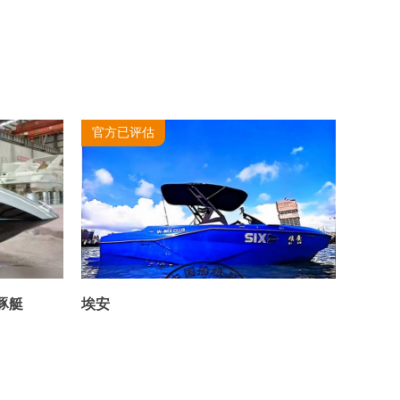
官方已评估
官方已评估
埃安
宝驰9号