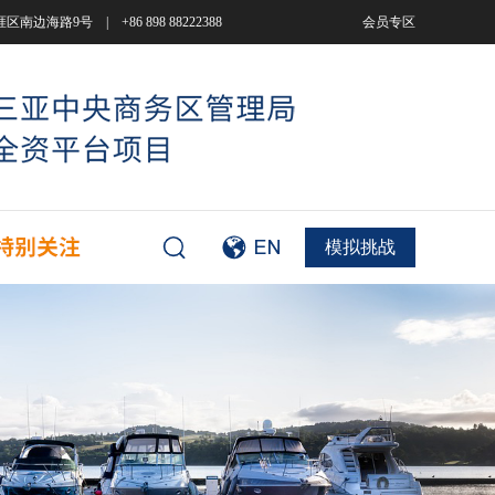
9号 | +86 898 88222388
会员专区
模拟挑战