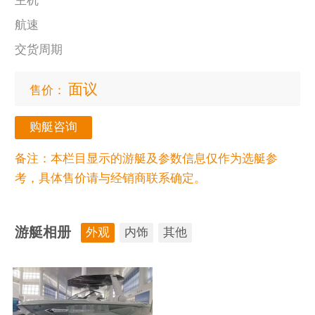
主机
航速
交货周期
面议
售价：
购艇咨询
备注：本栏目显示的游艇及参数信息仅作为选艇参
考，具体售价请与经销商联系确定。
游艇相册
外观
内饰
其他