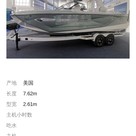
产地
美国
长度
7.62m
型宽
2.61m
主机小时数
吃水