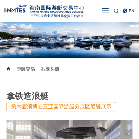
游艇交易
我要买艇
|
|
拿铁造浪艇
第六届消博会三亚国际游艇分展区船艇展示