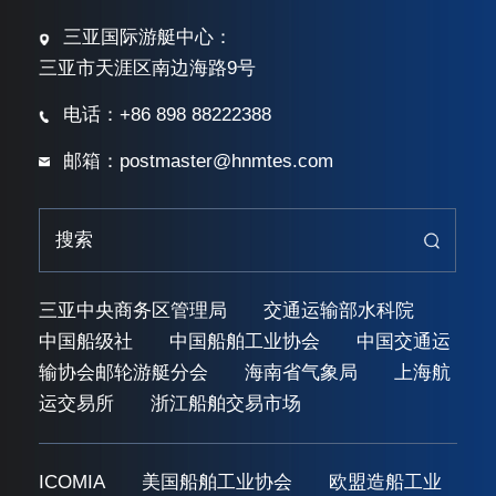
三亚国际游艇中心：
三亚市天涯区南边海路9号
电话：+86 898 88222388
邮箱：postmaster@hnmtes.com
三亚中央商务区管理局
交通运输部水科院
中国船级社
中国船舶工业协会
中国交通运
输协会邮轮游艇分会
海南省气象局
上海航
运交易所
浙江船舶交易市场
ICOMIA
美国船舶工业协会
欧盟造船工业