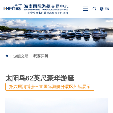
游艇交易
我要买艇
|
|
太阳鸟62英尺豪华游艇
第六届消博会三亚国际游艇分展区船艇展示