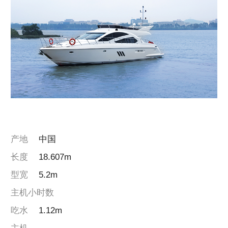
产地
中国
长度
18.607m
型宽
5.2m
主机小时数
吃水
1.12m