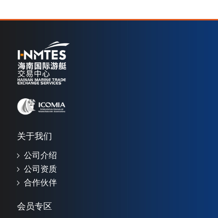
官方已评估
官方已评估
水上休闲娱乐船：鲨鱼艇和海豚艇
埃安
官方已评估
官方已评估
关于我们
宝驰9号
宝驰10号
公司介绍
官方已评估
官方已评估
公司资质
合作伙伴
会员专区