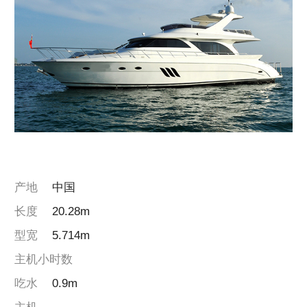
产地
中国
长度
20.28m
型宽
5.714m
主机小时数
吃水
0.9m