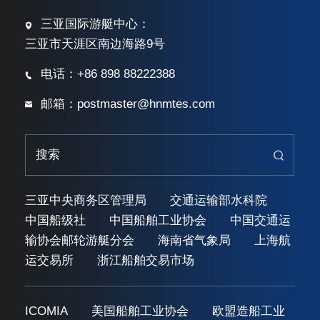
三亚国际游艇中心：
三亚市天涯区南边海路9号
电话：+86 898 88222388
邮箱：postmaster@hnmtes.com
三亚中央商务区管理局
交通运输部水科院
中国船级社
中国船舶工业协会
中国交通运
输协会邮轮游艇分会
海南省气象局
上海航
运交易所
浙江船舶交易市场
ICOMIA
美国船舶工业协会
欧盟造船工业