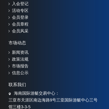
入会登记
北方易融
标点符号
活动专区
官方已评估
官方已评估
会员登录
会员章程
会员风采
市场动态
波塞冬10号
波塞冬13号
新闻资讯
政策法规
市场报告
信息公示
联系我们
海南国际游艇交易中心：
三亚市天涯区南边海路9号三亚国际游艇中心三号
馆三楼3-3-5