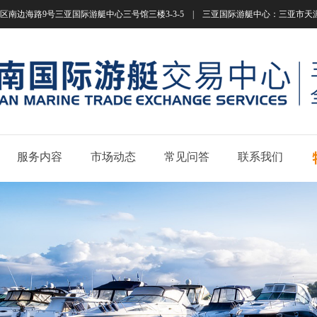
南边海路9号三亚国际游艇中心三号馆三楼3-3-5 | 三亚国际游艇中心：三亚市天涯区南边海路
服务内容
市场动态
常见问答
联系我们