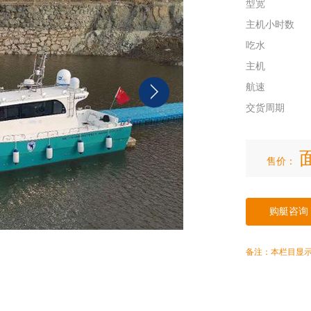
型宽
主机小时数
吃水
主机
航速
交货周期
售价：
购艇咨询
备注：本栏目显