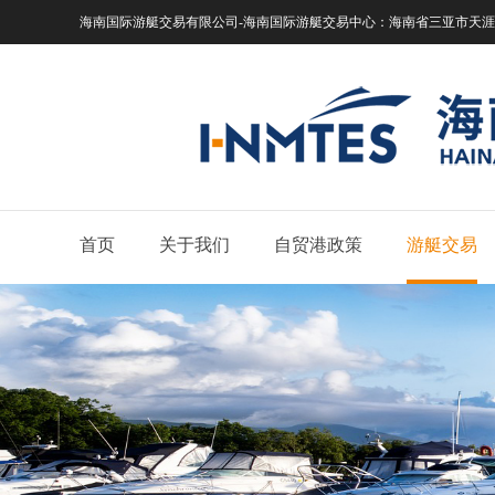
海南国际游艇交易有限公司-海南国际游艇交易中心：
海南省三亚市天涯区
首页
关于我们
自贸港政策
游艇交易