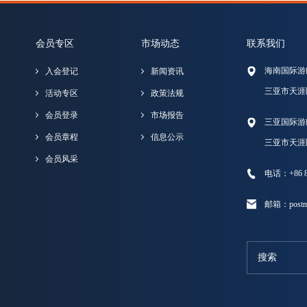
会员专区
市场动态
联系我们
海南国际游
入会登记
新闻资讯
三亚市天涯
活动专区
政策法规
会员登录
市场报告
三亚国际游
会员章程
信息公示
三亚市天涯
会员风采
电话：+86 89
邮箱：postma