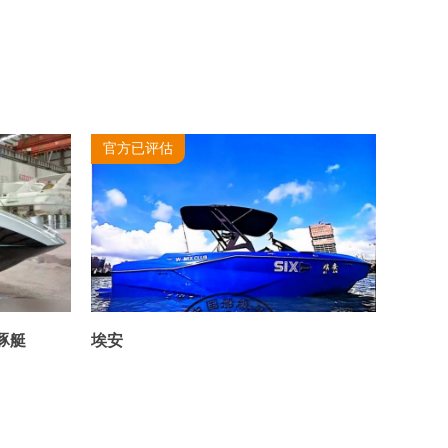
官方已评估
官方
宝驰9号
宝驰1