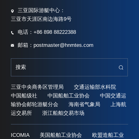
三亚国际游艇中心：
三亚市天涯区南边海路9号
电话：+86 898 88222388
邮箱：postmaster@hnmtes.com
三亚中央商务区管理局
交通运输部水科院
中国船级社
中国船舶工业协会
中国交通运
输协会邮轮游艇分会
海南省气象局
上海航
运交易所
浙江船舶交易市场
ICOMIA
美国船舶工业协会
欧盟造船工业