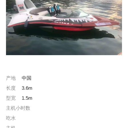
产地
中国
长度
3.6m
型宽
1.5m
主机小时数
吃水