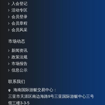
入会登记
北方易融
标点符号
活动专区
官方已评估
官方已评估
会员登录
会员章程
会员风采
市场动态
波塞冬10号
波塞冬13号
新闻资讯
政策法规
市场报告
信息公示
联系我们
海南国际游艇交易中心：
三亚市天涯区南边海路9号三亚国际游艇中心三号
馆三楼3-3-5