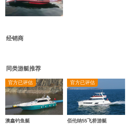
经销商
同类游艇推荐
官方已评估
官方已评估
澳鑫钓鱼艇
佰伦纳55飞桥游艇