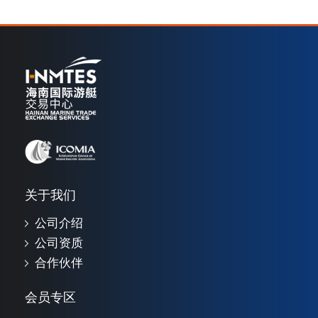
水上休闲娱乐船：鲨鱼艇和海豚艇
埃安
官方已评估
官方已评估
关于我们
宝驰9号
宝驰10号
公司介绍
官方已评估
官方已评估
公司资质
合作伙伴
会员专区