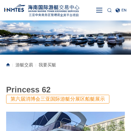
游艇交易
我要买艇
|
|
Princess 62
第六届消博会三亚国际游艇分展区船艇展示