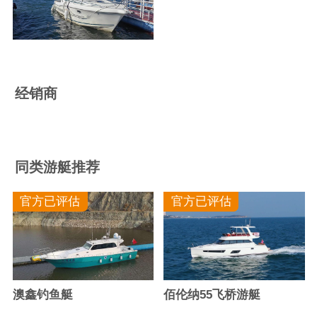
经销商
同类游艇推荐
官方已评估
官方已评估
澳鑫钓鱼艇
佰伦纳55飞桥游艇