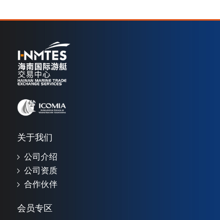
官方已评估
官方已评估
水上休闲娱乐船：鲨鱼艇和海豚艇
埃安
官方已评估
官方已评估
关于我们
宝驰9号
宝驰10号
公司介绍
官方已评估
官方已评估
公司资质
合作伙伴
会员专区