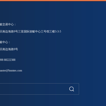
艇交易中心：
区南边海路9号三亚国际游艇中心三号馆三楼3-3-5
艇中心：
区南边海路9号
8 88222388
ster@hnmtes.com