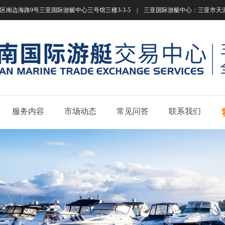
南边海路9号三亚国际游艇中心三号馆三楼3-3-5 | 三亚国际游艇中心：三亚市天涯区南边海路
服务内容
市场动态
常见问答
联系我们