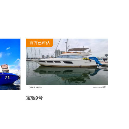
官方已评估
官方
宝驰9号
宝驰1