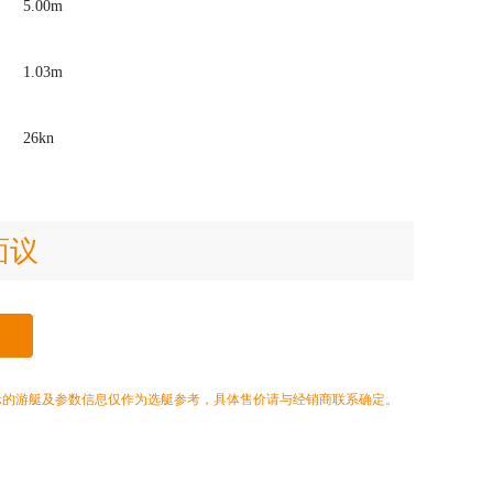
5.00m
1.03m
26kn
面议
示的游艇及参数信息仅作为选艇参考，具体售价请与经销商联系确定。