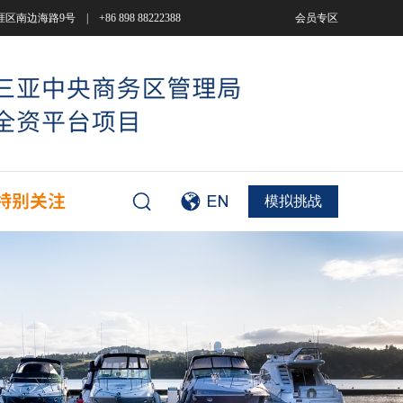
9号 | +86 898 88222388
会员专区
模拟挑战