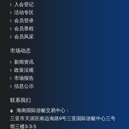
入会登记
北方易融
标点符号
活动专区
官方已评估
官方已评估
会员登录
会员章程
会员风采
市场动态
波塞冬10号
波塞冬13号
新闻资讯
政策法规
市场报告
信息公示
联系我们
海南国际游艇交易中心：
三亚市天涯区南边海路9号三亚国际游艇中心三号
馆三楼3-3-5