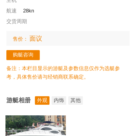
主机
航速
28kn
交货周期
面议
售价：
购艇咨询
备注：本栏目显示的游艇及参数信息仅作为选艇参
考，具体售价请与经销商联系确定。
游艇相册
外观
内饰
其他