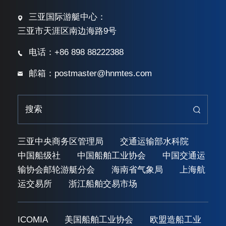
三亚国际游艇中心：
三亚市天涯区南边海路9号
电话：+86 898 88222388
邮箱：postmaster@hnmtes.com
三亚中央商务区管理局
交通运输部水科院
中国船级社
中国船舶工业协会
中国交通运
输协会邮轮游艇分会
海南省气象局
上海航
运交易所
浙江船舶交易市场
ICOMIA
美国船舶工业协会
欧盟造船工业