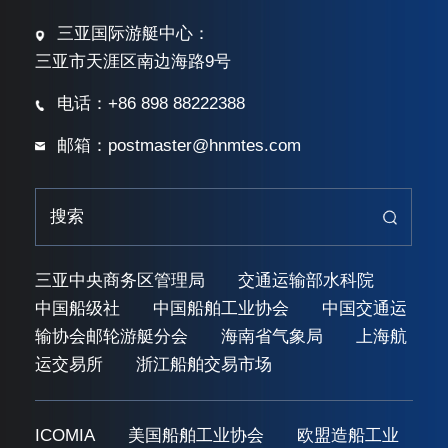
三亚国际游艇中心：
三亚市天涯区南边海路9号
电话：+86 898 88222388
邮箱：postmaster@hnmtes.com
三亚中央商务区管理局
交通运输部水科院
中国船级社
中国船舶工业协会
中国交通运
输协会邮轮游艇分会
海南省气象局
上海航
运交易所
浙江船舶交易市场
ICOMIA
美国船舶工业协会
欧盟造船工业