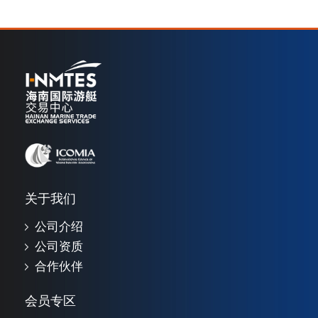
官方已评估
官方已评估
水上休闲娱乐船：鲨鱼艇和海豚艇
埃安
官方已评估
官方已评估
关于我们
宝驰9号
宝驰10号
公司介绍
官方已评估
官方已评估
公司资质
合作伙伴
会员专区