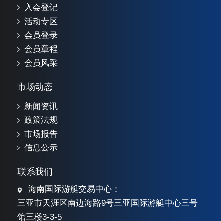
入会登记
北方易融
标点符号
活动专区
官方已评估
官方已评估
会员登录
会员章程
会员风采
市场动态
波塞冬10号
波塞冬13号
新闻资讯
政策法规
市场报告
信息公示
联系我们
海南国际游艇交易中心：
三亚市天涯区南边海路9号三亚国际游艇中心三号
馆三楼3-3-5