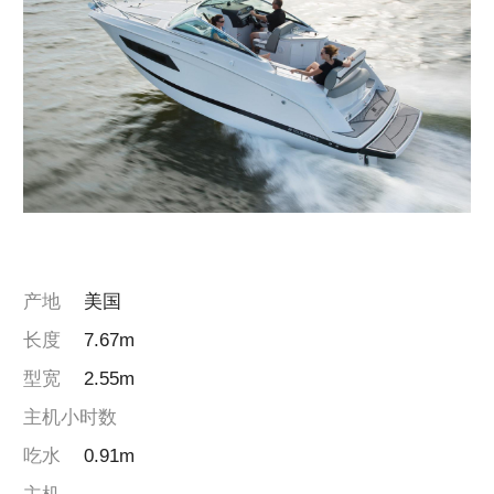
产地
美国
长度
7.67m
型宽
2.55m
主机小时数
吃水
0.91m