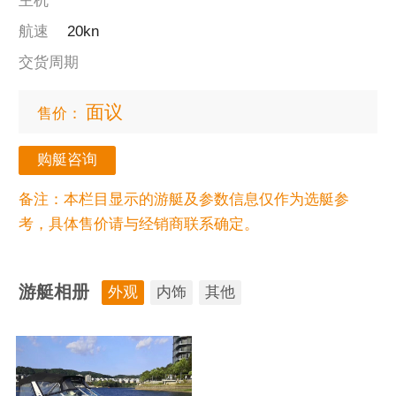
主机
航速
20kn
交货周期
面议
售价：
购艇咨询
备注：本栏目显示的游艇及参数信息仅作为选艇参
考，具体售价请与经销商联系确定。
游艇相册
外观
内饰
其他