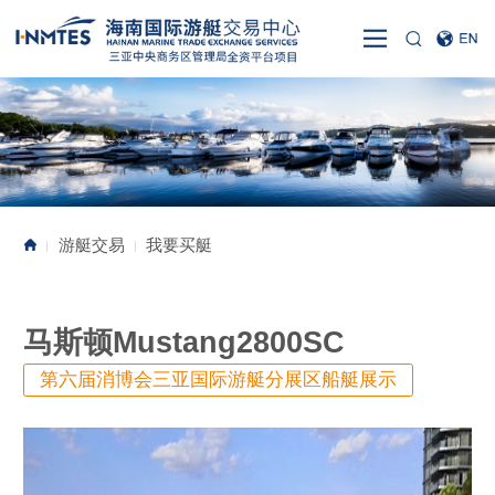
游艇交易
我要买艇
|
|
马斯顿Mustang2800SC
第六届消博会三亚国际游艇分展区船艇展示