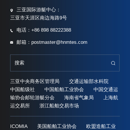
三亚国际游艇中心：
三亚市天涯区南边海路9号
电话：+86 898 88222388
邮箱：postmaster@hnmtes.com
三亚中央商务区管理局
交通运输部水科院
中国船级社
中国船舶工业协会
中国交通运
输协会邮轮游艇分会
海南省气象局
上海航
运交易所
浙江船舶交易市场
ICOMIA
美国船舶工业协会
欧盟造船工业