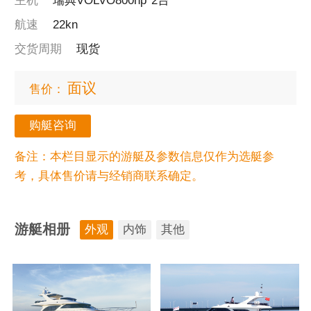
主机
瑞典VOLVO800hp*2台
航速
22kn
交货周期
现货
面议
售价：
购艇咨询
备注：本栏目显示的游艇及参数信息仅作为选艇参
考，具体售价请与经销商联系确定。
游艇相册
外观
内饰
其他