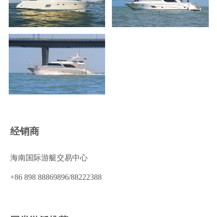
经销商
海南国际游艇交易中心
+86 898 88869896/88222388