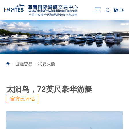
游艇交易
我要买艇
|
|
太阳鸟，72英尺豪华游艇
官方已评估