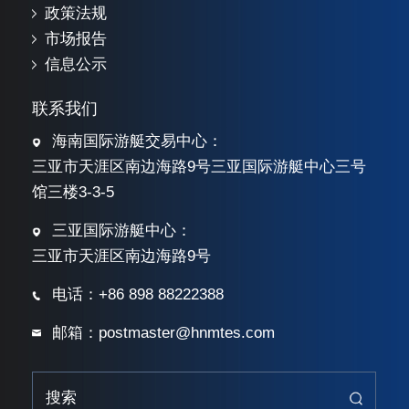
政策法规
市场报告
信息公示
联系我们
海南国际游艇交易中心：
三亚市天涯区南边海路9号三亚国际游艇中心三号
馆三楼3-3-5
三亚国际游艇中心：
三亚市天涯区南边海路9号
电话：+86 898 88222388
邮箱：postmaster@hnmtes.com