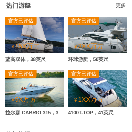
热门游艇
更多
官方已评估
官方已评估
15X万
3XX万
¥
万
¥
万
蓝高双体，38英尺
环球游艇，50英尺
官方已评估
官方已评估
9X万
1XX万
¥
万
¥
万
拉尔森 CABRIO 315，30.4英尺
4100T-TOP，41英尺