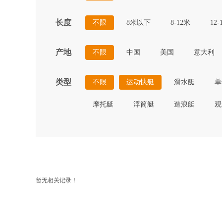
长度
不限
8米以下
8-12米
12-
产地
不限
中国
美国
意大利
类型
不限
运动快艇
滑水艇
单
摩托艇
浮筒艇
造浪艇
观
暂无相关记录！