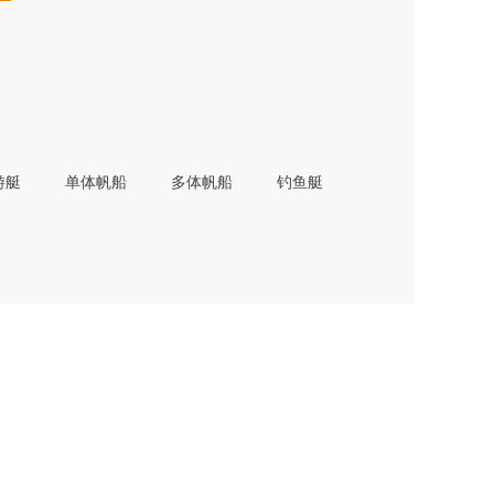
游艇
单体帆船
多体帆船
钓鱼艇