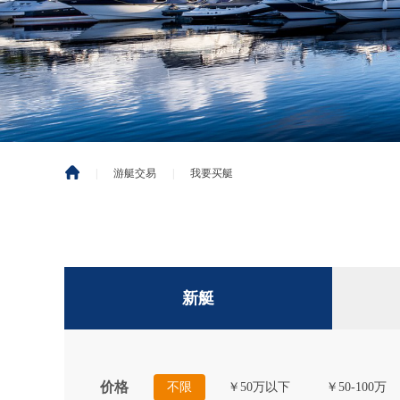
|
游艇交易
|
我要买艇
新艇
价格
不限
￥50万以下
￥50-100万