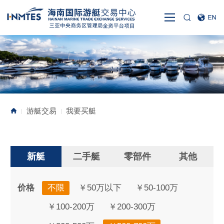
游艇交易
我要买艇
|
|
新艇
二手艇
零部件
其他
价格
不限
￥50万以下
￥50-100万
￥100-200万
￥200-300万