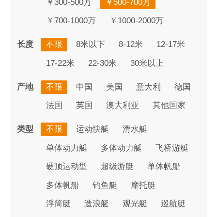
￥300-500万
￥500-700万
￥700-1000万
￥1000-2000万
长度
不限
8米以下
8-12米
12-17米
17-22米
22-30米
30米以上
产地
不限
中国
美国
意大利
德国
法国
英国
澳大利亚
其他国家
类型
不限
运动快艇
滑水艇
单体动力艇
多体动力艇
飞桥游艇
硬顶运动型
超级游艇
单体帆船
多体帆船
钓鱼艇
摩托艇
浮筒艇
造浪艇
观光艇
巡航艇