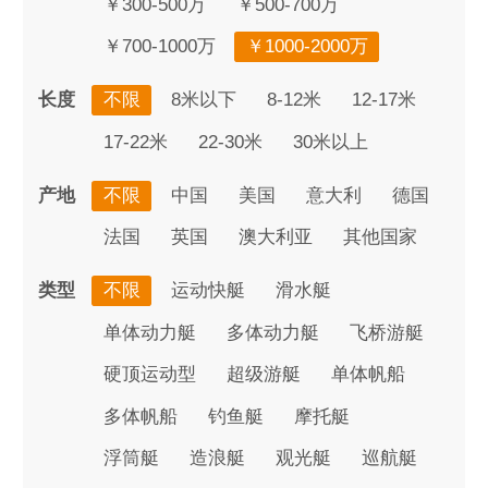
￥300-500万
￥500-700万
￥700-1000万
￥1000-2000万
长度
不限
8米以下
8-12米
12-17米
17-22米
22-30米
30米以上
产地
不限
中国
美国
意大利
德国
法国
英国
澳大利亚
其他国家
类型
不限
运动快艇
滑水艇
单体动力艇
多体动力艇
飞桥游艇
硬顶运动型
超级游艇
单体帆船
多体帆船
钓鱼艇
摩托艇
浮筒艇
造浪艇
观光艇
巡航艇