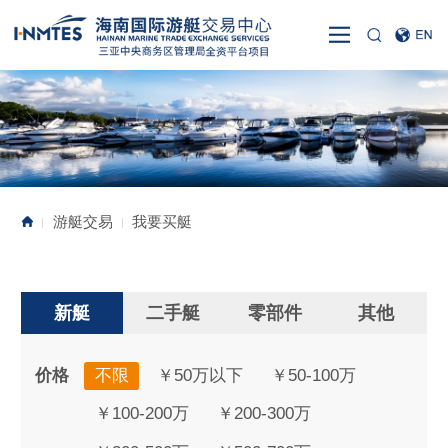
游艇交易
我要买艇
|
|
新艇
二手艇
零部件
其他
价格
不限
￥50万以下
￥50-100万
￥100-200万
￥200-300万