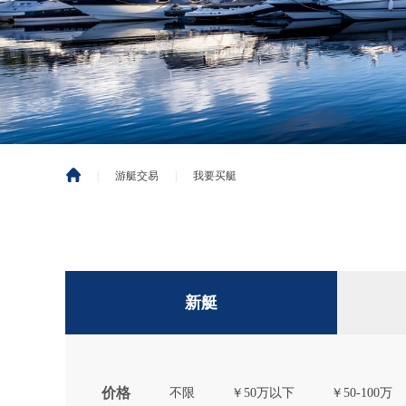
|
游艇交易
|
我要买艇
新艇
价格
不限
￥50万以下
￥50-100万