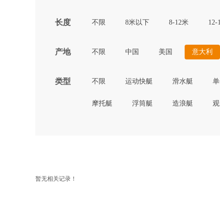
长度
不限
8米以下
8-12米
12-
产地
不限
中国
美国
意大利
类型
不限
运动快艇
滑水艇
单
摩托艇
浮筒艇
造浪艇
观
暂无相关记录！