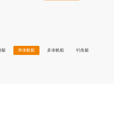
游艇
单体帆船
多体帆船
钓鱼艇