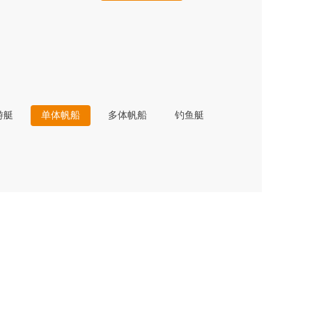
游艇
单体帆船
多体帆船
钓鱼艇