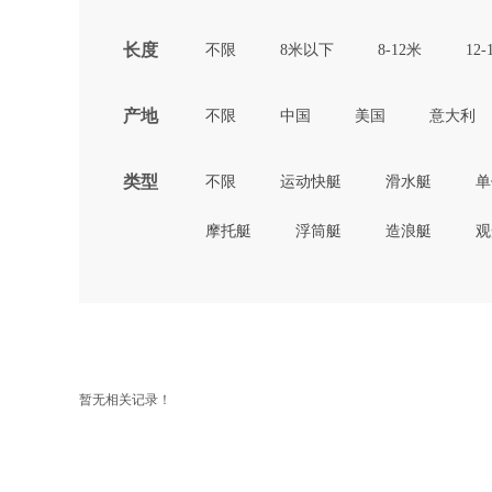
长度
不限
8米以下
8-12米
12-
产地
不限
中国
美国
意大利
类型
不限
运动快艇
滑水艇
单
摩托艇
浮筒艇
造浪艇
观
暂无相关记录！