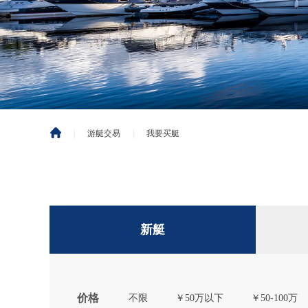
|
游艇交易
|
我要买艇
新艇
价格
不限
￥50万以下
￥50-100万