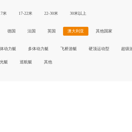
17米
17-22米
22-30米
30米以上
德国
法国
英国
澳大利亚
其他国家
体动力艇
多体动力艇
飞桥游艇
硬顶运动型
超级
光艇
巡航艇
其他