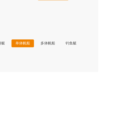
游艇
单体帆船
多体帆船
钓鱼艇