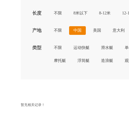
长度
不限
8米以下
8-12米
12-
产地
不限
中国
美国
意大利
类型
不限
运动快艇
滑水艇
单
摩托艇
浮筒艇
造浪艇
观
暂无相关记录！