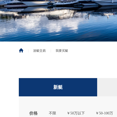
|
游艇交易
|
我要买艇
新艇
价格
不限
￥50万以下
￥50-100万