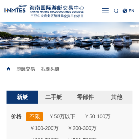
游艇交易
我要买艇
|
|
新艇
二手艇
零部件
其他
价格
不限
￥50万以下
￥50-100万
￥100-200万
￥200-300万