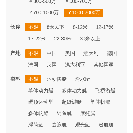
￥300-500万
￥500-700万
￥700-1000万
￥1000-2000万
长度
不限
8米以下
8-12米
12-17米
17-22米
22-30米
30米以上
产地
不限
中国
美国
意大利
德国
法国
英国
澳大利亚
其他国家
类型
不限
运动快艇
滑水艇
单体动力艇
多体动力艇
飞桥游艇
硬顶运动型
超级游艇
单体帆船
多体帆船
钓鱼艇
摩托艇
浮筒艇
造浪艇
观光艇
巡航艇