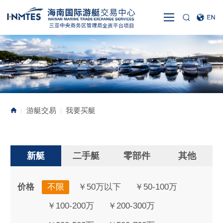
游艇交易
我要买艇
|
|
新艇
二手艇
零部件
其他
价格
不限
￥50万以下
￥50-100万
￥100-200万
￥200-300万