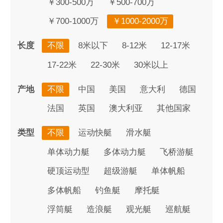
￥300-500万
￥500-700万
￥700-1000万
￥1000-2000万
长度
不限
8米以下
8-12米
12-17米
17-22米
22-30米
30米以上
产地
不限
中国
美国
意大利
德国
法国
英国
澳大利亚
其他国家
类型
不限
运动快艇
滑水艇
单体动力艇
多体动力艇
飞桥游艇
硬顶运动型
超级游艇
单体帆船
多体帆船
钓鱼艇
摩托艇
浮筒艇
造浪艇
观光艇
巡航艇