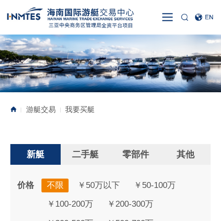
游艇交易
我要买艇
|
|
新艇
二手艇
零部件
其他
价格
不限
￥50万以下
￥50-100万
￥100-200万
￥200-300万