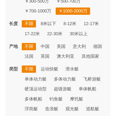
￥300-500万
￥500-700万
￥700-1000万
￥1000-2000万
长度
不限
8米以下
8-12米
12-17米
17-22米
22-30米
30米以上
产地
不限
中国
美国
意大利
德国
法国
英国
澳大利亚
其他国家
类型
不限
运动快艇
滑水艇
单体动力艇
多体动力艇
飞桥游艇
硬顶运动型
超级游艇
单体帆船
多体帆船
钓鱼艇
摩托艇
浮筒艇
造浪艇
观光艇
巡航艇