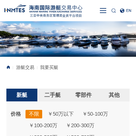
游艇交易
我要买艇
|
|
新艇
二手艇
零部件
其他
价格
不限
￥50万以下
￥50-100万
￥100-200万
￥200-300万