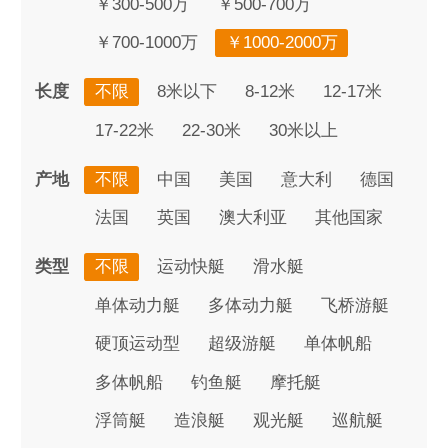
￥300-500万
￥500-700万
￥700-1000万
￥1000-2000万
长度
不限
8米以下
8-12米
12-17米
17-22米
22-30米
30米以上
产地
不限
中国
美国
意大利
德国
法国
英国
澳大利亚
其他国家
类型
不限
运动快艇
滑水艇
单体动力艇
多体动力艇
飞桥游艇
硬顶运动型
超级游艇
单体帆船
多体帆船
钓鱼艇
摩托艇
浮筒艇
造浪艇
观光艇
巡航艇