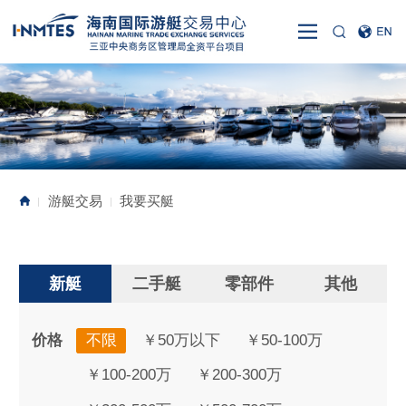
游艇交易
我要买艇
|
|
新艇
二手艇
零部件
其他
价格
不限
￥50万以下
￥50-100万
￥100-200万
￥200-300万