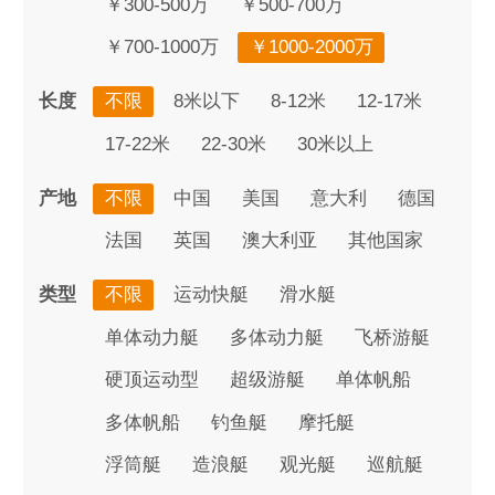
￥300-500万
￥500-700万
￥700-1000万
￥1000-2000万
长度
不限
8米以下
8-12米
12-17米
17-22米
22-30米
30米以上
产地
不限
中国
美国
意大利
德国
法国
英国
澳大利亚
其他国家
类型
不限
运动快艇
滑水艇
单体动力艇
多体动力艇
飞桥游艇
硬顶运动型
超级游艇
单体帆船
多体帆船
钓鱼艇
摩托艇
浮筒艇
造浪艇
观光艇
巡航艇